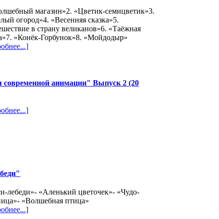
олшебный магазин»2. «Цветик-семицветик»3.
лый огород»4. «Весенняя сказка»5.
шествие в страну великанов»6. «Таёжная
а»7. «Конёк-Горбунок»8. «Мойдодыр»
обнее...]
 современной анимации" Выпуск 2 (20
обнее...]
беди"
си-лебеди»- «Аленький цветочек»- «Чудо-
ница»- «Волшебная птица»
обнее...]