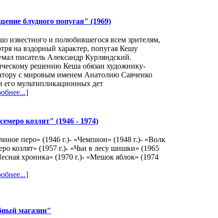
ение блудного попугая" (1969)
о известного и полюбившегося всем зрителям,
тря на вздорный характер, попугая Кешу
умал писатель Александр Курляндский.
ическому решению Кеша обязан художнику-
атору с мировым именем Анатолию Савченко
и его мультипликационных дет
обнее...]
меро козлят" (1946 - 1974)
линое перо» (1946 г.)- «Чемпион» (1948 г.)- «Волк
еро козлят» (1957 г.)- «Чьи в лесу шишки» (1965
«Лесная хроника» (1970 г.)- «Мешок яблок» (1974
обнее...]
бный магазин"