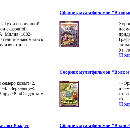
Сборник мультфильмов "Возвращ
-Пух и его лучший
Хорош
рои сказочной
несмо
А. Милна (1882-
прид
татели познакомились
Граф
ду известного
аним
(сред
[Подр
Сборник мультфильмов "Волк и се
 семеро козлят»2.
- «Ор
я»4. «Зеркальце»5.
и сем
й друг»8. «Следопыт»
г.)- 
г.)
[Подр
асают Рождес
Сборник мультфильмов "Волше