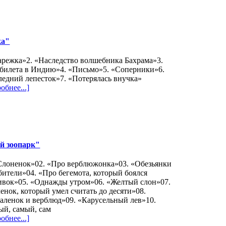
ка"
арежка»2. «Наследство волшебника Бахрама»3.
 билета в Индию»4. «Письмо»5. «Соперники»6.
едний лепесток»7. «Потерялась внучка»
обнее...]
й зоопарк"
«Слоненок»02. «Про верблюжонка»03. «Обезьянки
бители»04. «Про бегемота, который боялся
ивок»05. «Однажды утром»06. «Желтый слон»07.
енок, который умел считать до десяти»08.
аленок и верблюд»09. «Карусельный лев»10.
ый, самый, сам
обнее...]