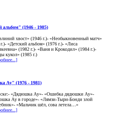
альбом" (1946 - 1985)
влиний хвост» (1946 г.)- «Необыкновенный матч»
 г.)- «Детский альбом» (1976 г.)- «Лиса
кеевна» (1982 г.)- «Ваня и Крокодил» (1984 г.)-
ы кукол» (1985 г.)
обнее...]
 Ау" (1976 - 1981)
иске:- «Дядюшка Ау»- «Ошибка дядюшки Ау»-
юшка Ау в городе»- «Лямзи-Тыри-Бонди злой
ебник»- «Мальчик шёл, сова летела…»
обнее...]