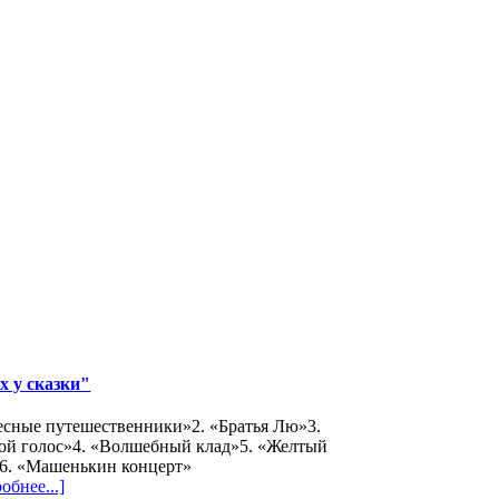
х у сказки"
есные путешественники»2. «Братья Лю»3.
ой голос»4. «Волшебный клад»5. «Желтый
»6. «Машенькин концерт»
обнее...]