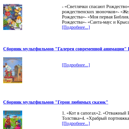
- «Светлячки спасают Рождество»
рождественских звоночков»- «Же
Рождества»- «Моя первая Библия
Рождества»- «Санта-маус и Крыс
[Подробнее...]
Сборник мультфильмов "Галерея современной анимации" В
[Подробнее...]
Сборник мультфильмов "Герои любимых сказок"
1. «Кот в сапогах»2. «Отважный 
Толстяка»4. «Храбрый портняжк
[Подробнее...]