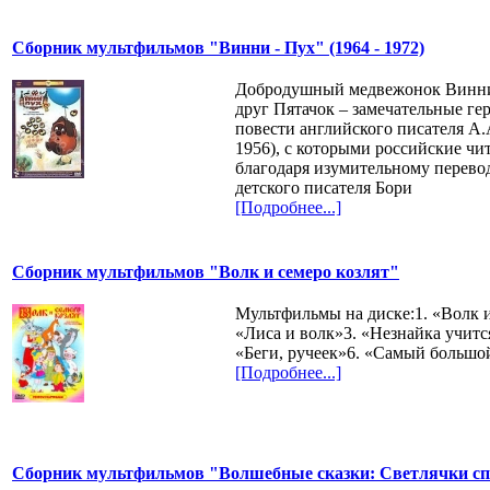
Сборник мультфильмов "Винни - Пух" (1964 - 1972)
Добродушный медвежонок Винни
друг Пятачок – замечательные ге
повести английского писателя А.
1956), с которыми российские чи
благодаря изумительному перево
детского писателя Бори
[Подробнее...]
Сборник мультфильмов "Волк и семеро козлят"
Мультфильмы на диске:1. «Волк и
«Лиса и волк»3. «Незнайка учитс
«Беги, ручеек»6. «Самый большо
[Подробнее...]
Сборник мультфильмов "Волшебные сказки: Светлячки сп