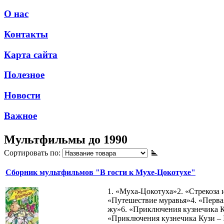
О нас
Контакты
Карта сайта
Полезное
Новости
Важное
Мультфильмы до 1990
Сортировать по:
Сборник мультфильмов "В гости к Мухе-Цокотухе"
1. «Муха-Цокотуха»2. «Стрекоза 
«Путешествие муравья»4. «Перва
жу»6. «Приключения кузнечика Ку
«Приключения кузнечика Кузи – 