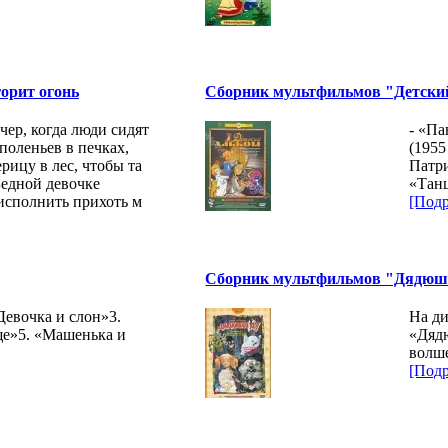
орит огонь
Сборник мультфильмов "Детский 
чер, когда люди сидят
- «Па
поленьев в печках,
(1955
рицу в лес, чтобы та
Патри
Бедной девочке
«Танц
 исполнить прихоть м
[Подр
Сборник мультфильмов "Дядюшка
«Девочка и слон»3.
На д
ще»5. «Машенька и
«Дяд
волш
[Подр