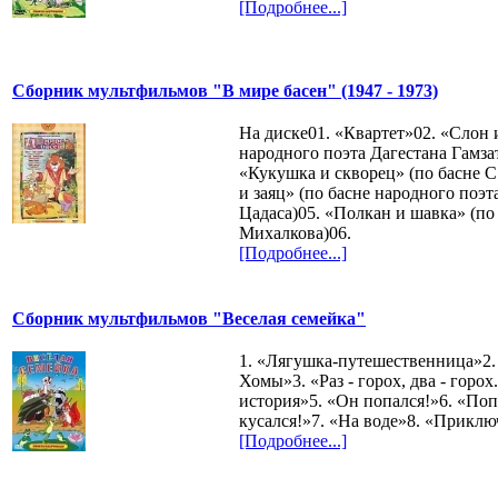
[Подробнее...]
Сборник мультфильмов "В мире басен" (1947 - 1973)
На диске01. «Квартет»02. «Слон 
народного поэта Дагестана Гамза
«Кукушка и скворец» (по басне С
и заяц» (по басне народного поэт
Цадаса)05. «Полкан и шавка» (по 
Михалкова)06.
[Подробнее...]
Сборник мультфильмов "Веселая семейка"
1. «Лягушка-путешественница»2
Хомы»3. «Раз - горох, два - горох
история»5. «Он попался!»6. «Поп
кусался!»7. «На воде»8. «Приклю
[Подробнее...]