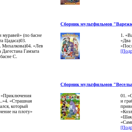
Сборник мультфильмов "Вареж
и муравей» (по басне
1. «В
та Цадаса)03.
«Два
. Михалкова)04. «Лев
«Посл
а Дагестана Гамзата
[Подр
басне С.
Сборник мультфильмов "Веселы
. «Приключения
01. 
...»4. «Страшная
и гра
ался, который
прив
чение на плоту»
«Козл
«Шак
«Сам
[Подр