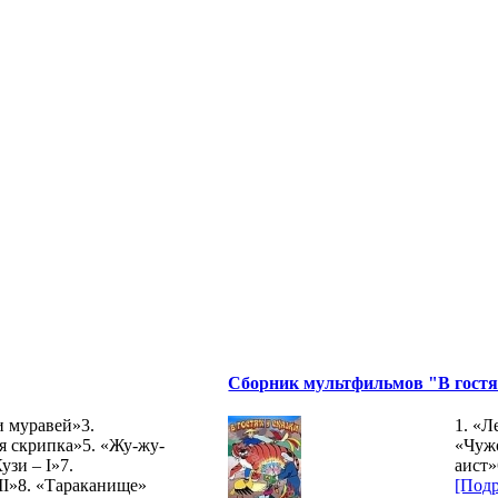
Сборник мультфильмов "В гостя
и муравей»3.
1. «Л
я скрипка»5. «Жу-жу-
«Чуж
зи – I»7.
аист
II»8. «Тараканище»
[Подр