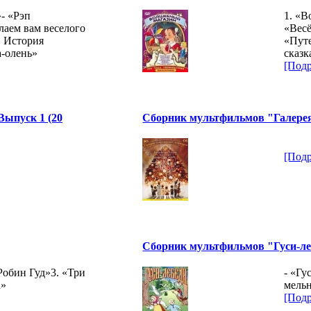
- «Рэп
1. «В
лаем вам веселого
«Весё
. История
«Путе
а-олень»
сказк
[Подр
ыпуск 1 (20
Сборник мультфильмов "Галерея
[Подр
Сборник мультфильмов "Гуси-ле
Робин Гуд»3. «Три
- «Гу
а»
мель
[Подр