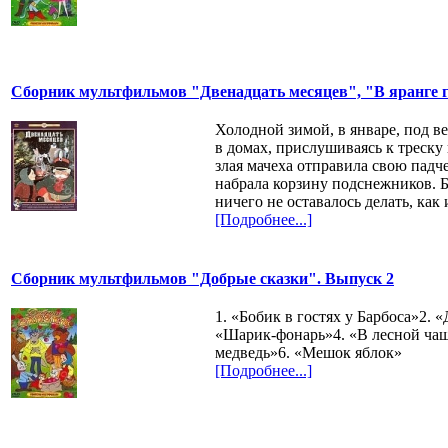
Сборник мультфильмов "Двенадцать месяцев", "В яранге г
Холодной зимой, в январе, под ве
в домах, прислушиваясь к треску 
злая мачеха отправила свою падче
набрала корзину подснежников. 
ничего не оставалось делать, как
[Подробнее...]
Сборник мультфильмов "Добрые сказки". Выпуск 2
1. «Бобик в гостях у Барбоса»2. 
«Шарик-фонарь»4. «В лесной ча
медведь»6. «Мешок яблок»
[Подробнее...]