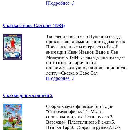
[Подробнее...]
Сказка о царе Салтане (1984)
Творчество великого Пушкина всегда
привлекало внимание кинохудожников.
Прославленные мастера российской
анимации Иван Иванов-Вано и Лев
Мильчин в 1984 г. сняли удивительную
по красоте и лиричности
полнометражную мультипликационную
ленту «Сказка о Царе Сал
[Подробнее...]
Сказки для малышей 2
Сборник мультфильмов от студии
"Союзмультфильм":1. Мы за
солнышком идем2. Беги, ручеек3.
Варежка4. Пластилиновый ежик5.
Птичка Тари6. Старая игрушка7. Как