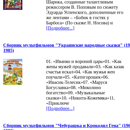
Шарика, созданные талантливым
режиссером В. Поповым по сюжету
Эдуарда Успенского, дополненные его
же лентами – «Бобик в гостях у
Барбоса» (По сказке Н. Носова) и
[Подробнее...]
Сборник мультфильмов "Украинские народные сказки" (19
1985)
01. «Иванко и вороний царь»01. «Как
жены мужей продавали»03. «Как казак
счастья искал»04. «Как мужья жен
поучали»05. «Катигорошек»06.
«Ивасик-Телесик»07. «Маруся
Богуславка»08. «Миколино
богатство»09. «Музыкальные
сказки»10. «Никита-Кожемяка»11.
«Приключе
[Подробнее...]
Сборник мультфильмов "Чебурашка и Крокодил Гена" (196