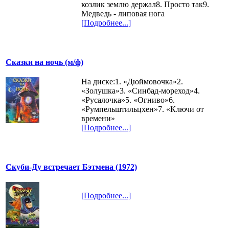
козлик землю держал8. Просто так9.
Медведь - липовая нога
[Подробнее...]
Сказки на ночь (м/ф)
На диске:1. «Дюймовочка»2.
«Золушка»3. «Синбад-мореход»4.
«Русалочка»5. «Огниво»6.
«Румпельштильцхен»7. «Ключи от
времени»
[Подробнее...]
Скуби-Ду встречает Бэтмена (1972)
[Подробнее...]