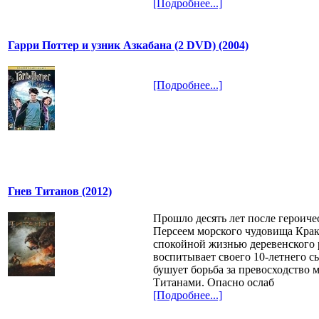
[Подробнее...]
Гарри Поттер и узник Азкабана (2 DVD) (2004)
[Подробнее...]
Гнев Титанов (2012)
Прошло десять лет после героич
Персеем морского чудовища Крак
спокойной жизнью деревенского 
воспитывает своего 10-летнего с
бушует борьба за превосходство 
Титанами. Опасно ослаб
[Подробнее...]