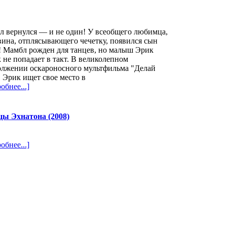
 вернулся — и не один! У всеобщего любимца,
ина, отплясывающего чечетку, появился сын
! Мамбл рожден для танцев, но малыш Эрик
 не попадает в такт. В великолепном
олжении оскароносного мультфильма "Делай
 Эрик ищет свое место в
обнее...]
ы Эхнатона (2008)
обнее...]