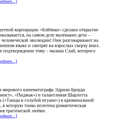
обнее...]
ретной корпорации «Бэйбико» сделано открытие
 оказывается, на самом деле маленькие дети –
 человеческой эволюции! Они разговаривают на
венном языке и смотрят на взрослых сверху вниз.
е подтверждение тому – малыш Слай, которого
обнее...]
а мирового кинематографа Эдриан Броуди
нист», «Пиджак») и талантливая Шарлотта
 («Танцы в голубой игуане») в криминальной
, в которую тонко вплетена романтическая
ия трагической любви.
обнее...]