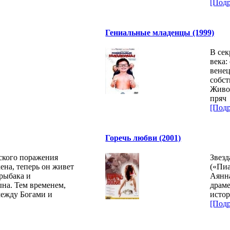
[Подр
Гениальные младенцы (1999)
В сек
века:
венец
собст
Живо
пряч
[Подр
Горечь любви (2001)
еского поражения
Звезд
ена, теперь он живет
(«Пиа
рыбака и
Аянна
ына. Тем временем,
драме
между Богами и
истор
[Подр