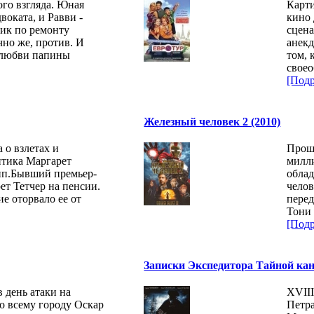
го взгляда. Юная
Карт
воката, и Равви -
кино 
ник по ремонту
сцена
чно же, против. И
анекд
й любви папины
том, 
своео
[Подр
Железный человек 2 (2010)
 о взлетах и
Прошл
тика Маргарет
милли
ип.Бывший премьер-
облад
т Тетчер на пенсии.
челов
е оторвало ее от
пере
Тони 
[Подр
Записки Экспедитора Тайной канц
 день атаки на
XVIII
о всему городу Оскар
Петра