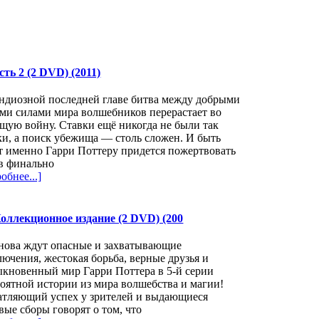
ть 2 (2 DVD) (2011)
ндиозной последней главе битва между добрыми
ми силами мира волшебников перерастает во
щую войну. Ставки ещё никогда не были так
и, а поиск убежища — столь сложен. И быть
 именно Гарри Поттеру придется пожертвовать
в финально
обнее...]
оллекционное издание (2 DVD) (200
снова ждут опасные и захватывающие
ючения, жестокая борьба, верные друзья и
кновенный мир Гарри Поттера в 5-й серии
оятной истории из мира волшебства и магии!
атляющий успех у зрителей и выдающиеся
вые сборы говорят о том, что