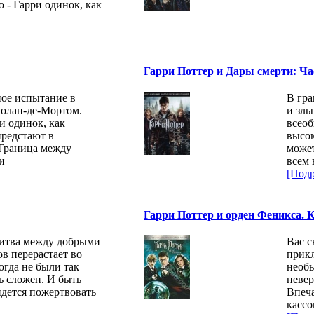
 - Гарри одинок, как
Гарри Поттер и Дары смерти: Час
ное испытание в
В гра
Волан-де-Мортом.
и злы
и одинок, как
всеоб
предстают в
высок
 Граница между
может
и
всем 
[Подр
Гарри Поттер и орден Феникса. К
битва между добрыми
Вас 
в перерастает во
прикл
огда не были так
необы
ь сложен. И быть
невер
дется пожертвовать
Впеч
кассо