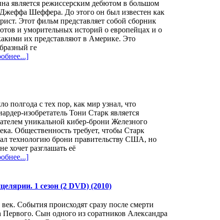
ина является режиссерским дебютом в большом
Джеффа Шеффера. До этого он был известен как
рист. Этот фильм представляет собой сборник
отов и уморительных историй о европейцах и о
какими их представляют в Америке. Это
бразный ге
обнее...]
о полгода с тех пор, как мир узнал, что
ардер-изобретатель Тони Старк является
ателем уникальной кибер-брони Железного
ека. Общественность требует, чтобы Старк
дал технологию брони правительству США, но
не хочет разглашать её
обнее...]
елярии. 1 сезон (2 DVD) (2010)
 век. События происходят сразу после смерти
 Первого. Сын одного из соратников Александра