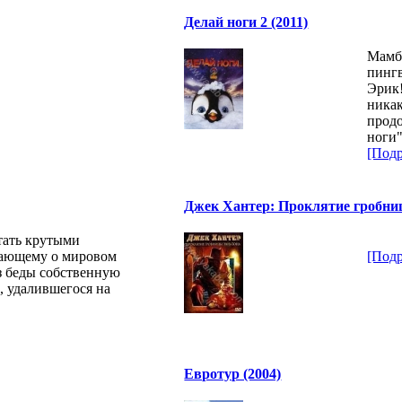
Делай ноги 2 (2011)
Мамбл
пингв
Эрик
никак
прод
ноги"
[Подр
Джек Хантер: Проклятие гробниц
тать крутыми
тающему о мировом
[Подр
з беды собственную
, удалившегося на
Евротур (2004)