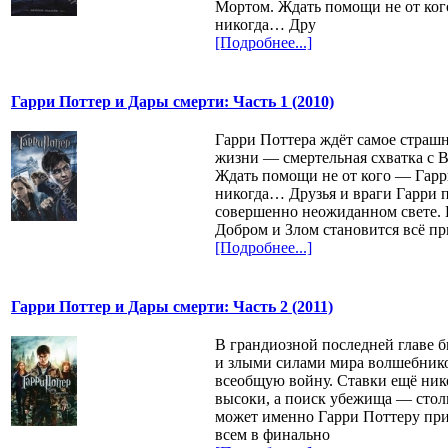
Мортом. Ждать помощи не от кого
никогда… Дру
[Подробнее...]
Гарри Поттер и Дары смерти: Часть 1 (2010)
Гарри Поттера ждёт самое страш
жизни — смертельная схватка с 
Ждать помощи не от кого — Гарр
никогда… Друзья и враги Гарри 
совершенно неожиданном свете.
Добром и Злом становится всё пр
[Подробнее...]
Гарри Поттер и Дары смерти: Часть 2 (2011)
В грандиозной последней главе 
и злыми силами мира волшебнико
всеобщую войну. Ставки ещё ник
высоки, а поиск убежища — стол
может именно Гарри Поттеру при
всем в финально