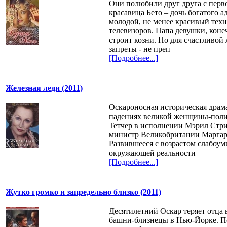
Они полюбили друг друга с перво
красавица Бето – дочь богатого ад
молодой, не менее красивый тех
телевизоров. Папа девушки, коне
строит козни. Но для счастливо
запреты - не преп
[Подробнее...]
Железная леди (2011)
Оскароносная историческая драма
падениях великой женщины-поли
Тетчер в исполнении Мэрил Стр
министр Великобритании Маргаре
Развившееся с возрастом слабоуми
окружающей реальности
[Подробнее...]
Жутко громко и запредельно близко (2011)
Десятилетний Оскар теряет отца в
башни-близнецы в Нью-Йорке. П