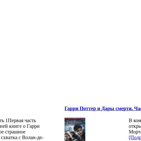
Гарри Поттер и Дары смерти. Час
ть 1Первая часть
В ком
ней книге о Гарри
откры
ое страшное
Морт
схватка с Волан-де-
[Подр