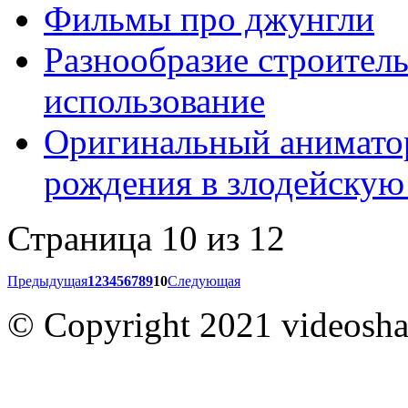
Фильмы про джунгли
Разнообразие строител
использование
Оригинальный анимато
рождения в злодейскую
Страница 10 из 12
Предыдущая
1
2
3
4
5
6
7
8
9
10
Следующая
© Copyright 2021 videoshar